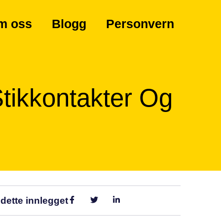
m oss
Blogg
Personvern
Stikkontakter Og
 dette innlegget