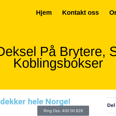
Hjem
Kontakt oss
O
 Deksel På Brytere, 
Koblingsbokser
 dekker hele Norge!
Del
Ring Oss: 400 00 828