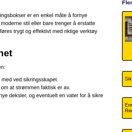
Fle
blingsbokser er en enkel måte å fornye
oderne stil eller bare trenger å erstatte
øres trygt og effektivt med riktige verktøy
het
en:
Sik
e med ved sikringsskapet.
 om at strømmen faktisk er av.
e deksler, og eventuelt en vater for å sikre
Ene
Red