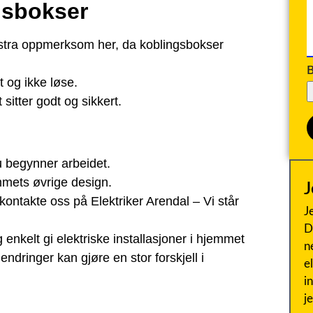
gsbokser
ekstra oppmerksom her, da koblingsbokser
B
t og ikke løse.
sitter godt og sikkert.
u begynner arbeidet.
emmets øvrige design.
J
kontakte oss på Elektriker Arendal – Vi står
J
D
 enkelt gi elektriske installasjoner i hjemmet
n
endringer kan gjøre en stor forskjell i
e
i
j