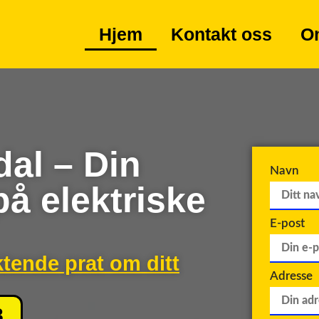
Hjem
Kontakt oss
O
dal – Din
Navn
på elektriske
E-post
ktende prat om ditt
Adresse
8