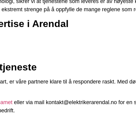
logi, sikrer vi at tjenestene som leveres er av høyeste k
r ekstremt strenge på å oppfylle de mange reglene som re
rtise i Arendal
tjeneste
bart, er våre partnere klare til å respondere raskt. Med d
eamet
eller via mail kontakt@elektrikerarendal.no for en s
edrift.