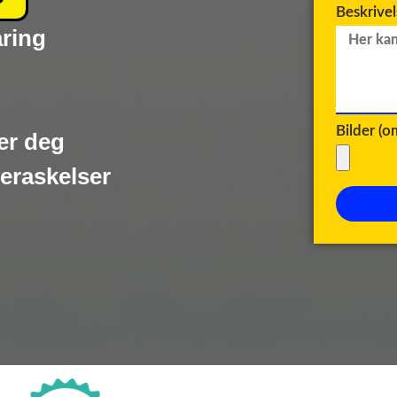
Beskrive
aring
Bilder (
er deg
veraskelser