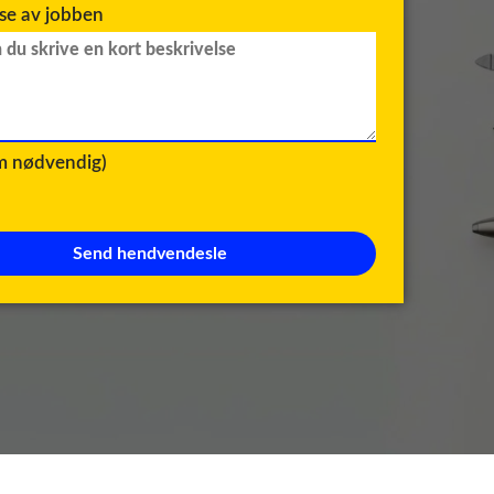
lse av jobben
om nødvendig)
Send hendvendesle