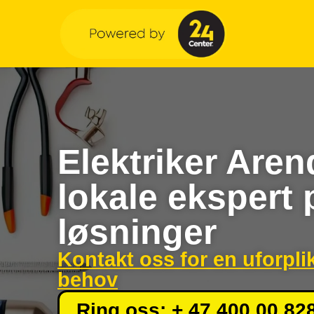
Elektriker Aren
lokale ekspert 
løsninger
Kontakt oss for en uforpli
behov
Ring oss: + 47 400 00 82