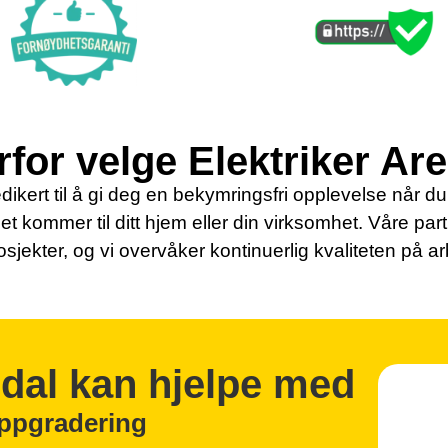
for velge Elektriker Ar
dikert til å gi deg en bekymringsfri opplevelse når du s
det kommer til ditt hjem eller din virksomhet. Våre par
osjekter, og vi overvåker kontinuerlig kvaliteten på a
ndal kan hjelpe med
oppgradering