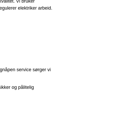
valitet. Vi bruker
gulerer elektriker arbeid.
øgnåpen service sørger vi
ikker og pålitelig