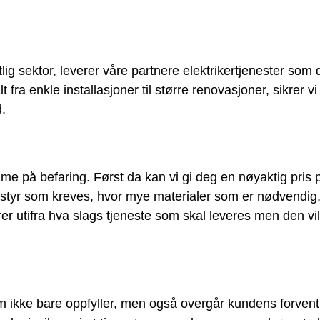
lig sektor, leverer våre partnere elektrikertjenester som 
ra enkle installasjoner til større renovasjoner, sikrer vi 
d.
me på befaring. Først da kan vi gi deg en nøyaktig pris 
utstyr som kreves, hvor mye materialer som er nødvendi
 utifra hva slags tjeneste som skal leveres men den vil
 som ikke bare oppfyller, men også overgår kundens forve