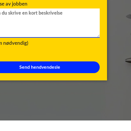
lse av jobben
om nødvendig)
Send hendvendesle