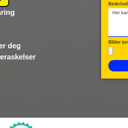
Beskrive
aring
Bilder (
er deg
veraskelser