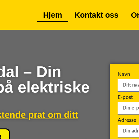
Hjem
Kontakt oss
O
dal – Din
Navn
på elektriske
E-post
ktende prat om ditt
Adresse
8