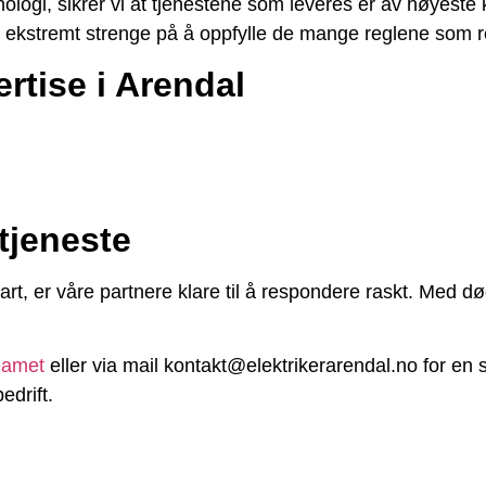
logi, sikrer vi at tjenestene som leveres er av høyeste k
r ekstremt strenge på å oppfylle de mange reglene som re
rtise i Arendal
tjeneste
bart, er våre partnere klare til å respondere raskt. Med d
eamet
eller via mail kontakt@elektrikerarendal.no for en s
edrift.