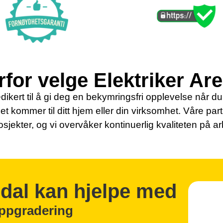
for velge Elektriker Ar
dikert til å gi deg en bekymringsfri opplevelse når du s
det kommer til ditt hjem eller din virksomhet. Våre par
osjekter, og vi overvåker kontinuerlig kvaliteten på a
ndal kan hjelpe med
oppgradering