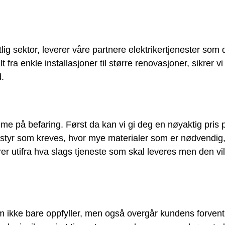
lig sektor, leverer våre partnere elektrikertjenester som 
ra enkle installasjoner til større renovasjoner, sikrer vi 
d.
me på befaring. Først da kan vi gi deg en nøyaktig pris 
utstyr som kreves, hvor mye materialer som er nødvendi
 utifra hva slags tjeneste som skal leveres men den vil
 som ikke bare oppfyller, men også overgår kundens forve