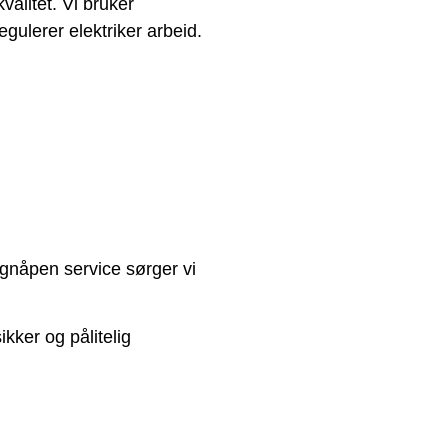
valitet. Vi bruker
gulerer elektriker arbeid.
øgnåpen service sørger vi
ikker og pålitelig