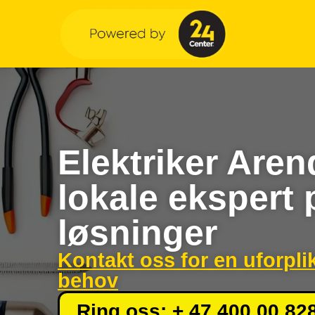
Elektriker Aren
lokale ekspert 
løsninger
Kontakt oss for en uforpli
behov
Ring oss: + 47 400 00 82