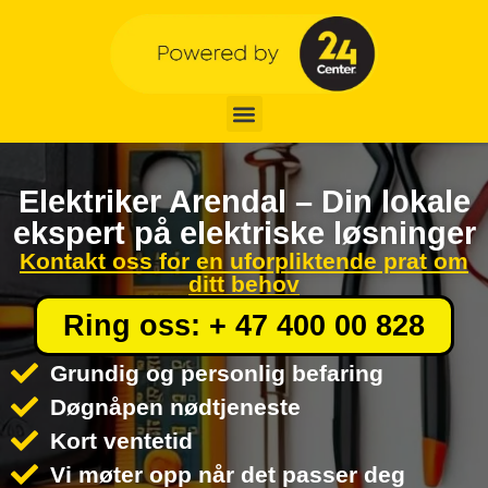
Elektriker Arendal – Din lokale
ekspert på elektriske løsninger
Kontakt oss for en uforpliktende prat om
ditt behov
Ring oss: + 47 400 00 828
Grundig og personlig befaring
Døgnåpen nødtjeneste
Kort ventetid
Vi møter opp når det passer deg