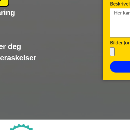
Beskrive
aring
Bilder (
er deg
veraskelser