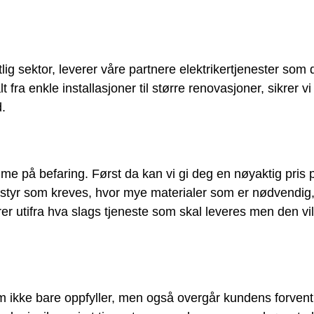
lig sektor, leverer våre partnere elektrikertjenester som 
ra enkle installasjoner til større renovasjoner, sikrer vi 
d.
me på befaring. Først da kan vi gi deg en nøyaktig pris 
utstyr som kreves, hvor mye materialer som er nødvendi
 utifra hva slags tjeneste som skal leveres men den vil
 som ikke bare oppfyller, men også overgår kundens forve