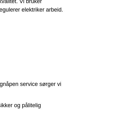
valitet. Vi bruker
gulerer elektriker arbeid.
øgnåpen service sørger vi
ikker og pålitelig