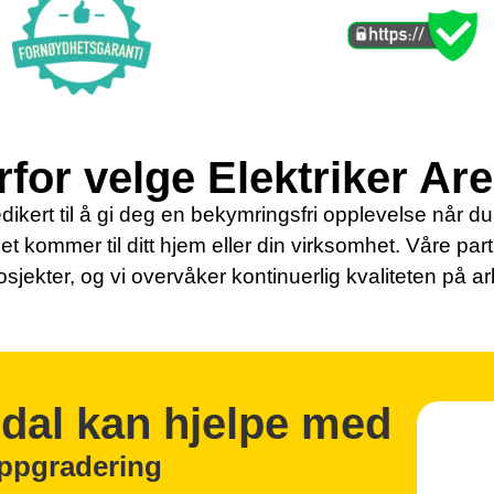
for velge Elektriker Ar
dikert til å gi deg en bekymringsfri opplevelse når du s
det kommer til ditt hjem eller din virksomhet. Våre par
osjekter, og vi overvåker kontinuerlig kvaliteten på a
ndal kan hjelpe med
oppgradering