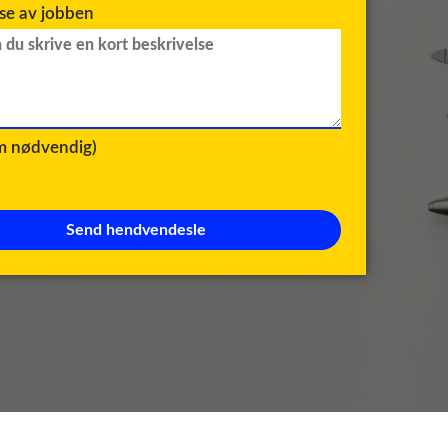
lse av jobben
om nødvendig)
Send hendvendesle