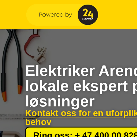
Elektriker Aren
lokale ekspert 
løsninger
Kontakt oss for en uforpli
behov
Ring oss: + 47 400 00 82