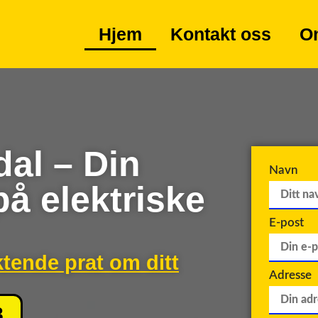
Hjem
Kontakt oss
O
dal – Din
Navn
på elektriske
E-post
ktende prat om ditt
Adresse
8