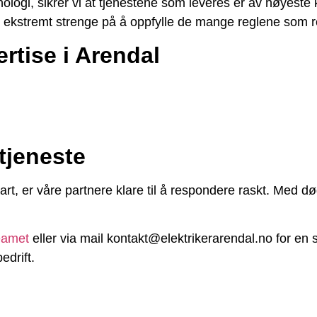
logi, sikrer vi at tjenestene som leveres er av høyeste k
r ekstremt strenge på å oppfylle de mange reglene som re
rtise i Arendal
tjeneste
bart, er våre partnere klare til å respondere raskt. Med d
eamet
eller via mail kontakt@elektrikerarendal.no for en s
edrift.