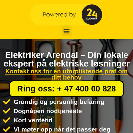
Elektriker Arendal – Din lokale
ekspert på elektriske løsninger
Kontakt oss for en uforpliktende prat om
ditt behov
Ring oss: + 47 400 00 828
Grundig og personlig befaring
Døgnåpen nødtjeneste
Kort ventetid
Vi møter opp når det passer deg