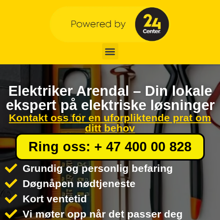
Elektriker Arendal – Din lokale
ekspert på elektriske løsninger
Kontakt oss for en uforpliktende prat om
ditt behov
Ring oss: + 47 400 00 828
Grundig og personlig befaring
Døgnåpen nødtjeneste
Kort ventetid
Vi møter opp når det passer deg