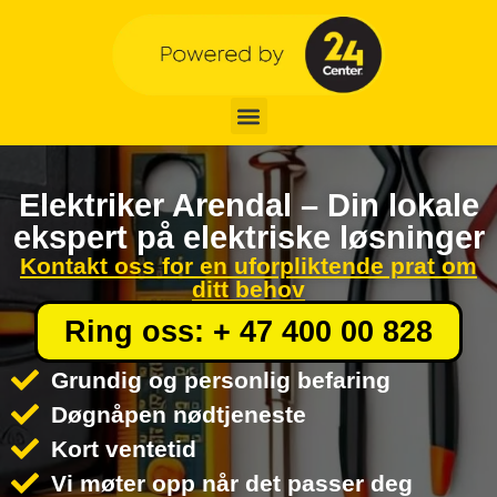
Elektriker Arendal – Din lokale
ekspert på elektriske løsninger
Kontakt oss for en uforpliktende prat om
ditt behov
Ring oss: + 47 400 00 828
Grundig og personlig befaring
Døgnåpen nødtjeneste
Kort ventetid
Vi møter opp når det passer deg