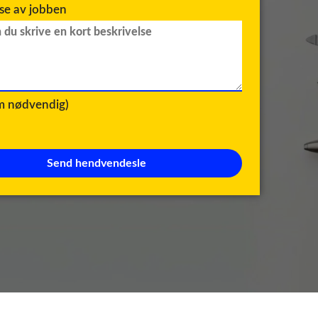
lse av jobben
om nødvendig)
Send hendvendesle