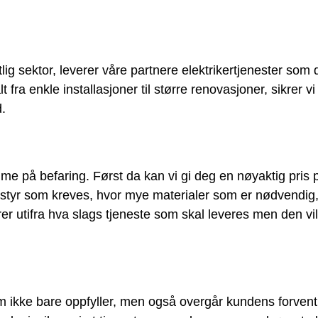
lig sektor, leverer våre partnere elektrikertjenester som 
ra enkle installasjoner til større renovasjoner, sikrer vi 
d.
me på befaring. Først da kan vi gi deg en nøyaktig pris 
utstyr som kreves, hvor mye materialer som er nødvendi
 utifra hva slags tjeneste som skal leveres men den vil
 som ikke bare oppfyller, men også overgår kundens forve