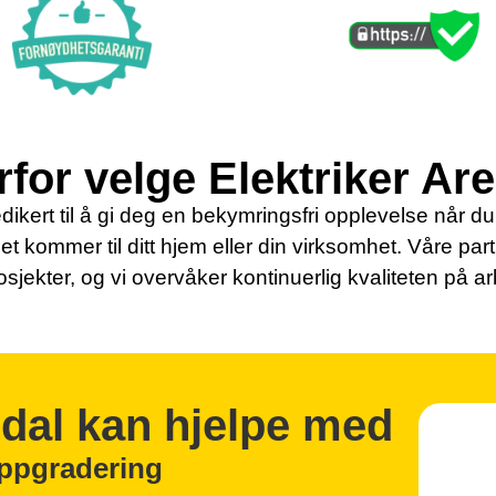
for velge Elektriker Ar
dikert til å gi deg en bekymringsfri opplevelse når du s
det kommer til ditt hjem eller din virksomhet. Våre par
osjekter, og vi overvåker kontinuerlig kvaliteten på a
ndal kan hjelpe med
oppgradering