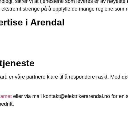
logi, sikrer vi at tjenestene som leveres er av høyeste k
r ekstremt strenge på å oppfylle de mange reglene som re
rtise i Arendal
tjeneste
bart, er våre partnere klare til å respondere raskt. Med d
eamet
eller via mail kontakt@elektrikerarendal.no for en s
edrift.