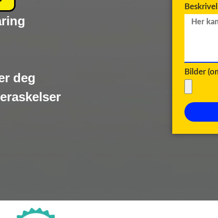
Beskrive
aring
Bilder (
er deg
veraskelser