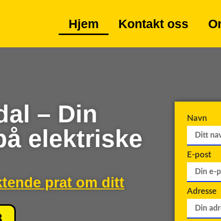
Hjem
Kontakt oss
O
dal – Din
Navn
på elektriske
E-post
ktende prat om ditt
Adresse
8