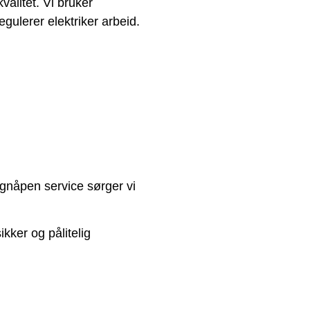
valitet. Vi bruker
gulerer elektriker arbeid.
øgnåpen service sørger vi
ikker og pålitelig