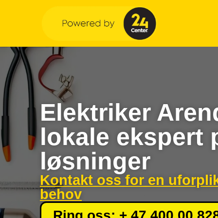
Elektriker Aren
lokale ekspert 
løsninger
Kontakt oss for en uforpli
behov
Ring oss: + 47 400 00 82