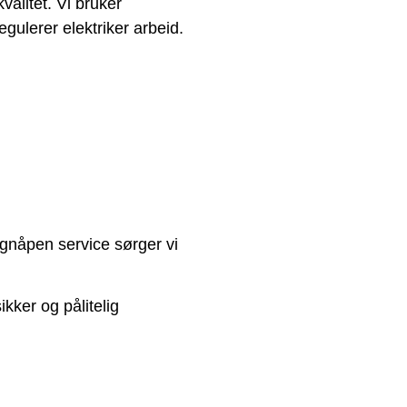
valitet. Vi bruker
gulerer elektriker arbeid.
øgnåpen service sørger vi
ikker og pålitelig