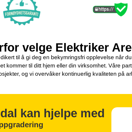
for velge Elektriker Ar
dikert til å gi deg en bekymringsfri opplevelse når du s
det kommer til ditt hjem eller din virksomhet. Våre par
osjekter, og vi overvåker kontinuerlig kvaliteten på a
ndal kan hjelpe med
oppgradering