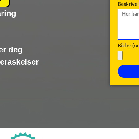
Beskrive
aring
Bilder (
er deg
veraskelser