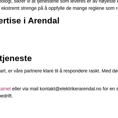
logi, sikrer vi at tjenestene som leveres er av høyeste k
r ekstremt strenge på å oppfylle de mange reglene som re
rtise i Arendal
tjeneste
bart, er våre partnere klare til å respondere raskt. Med d
eamet
eller via mail kontakt@elektrikerarendal.no for en s
edrift.