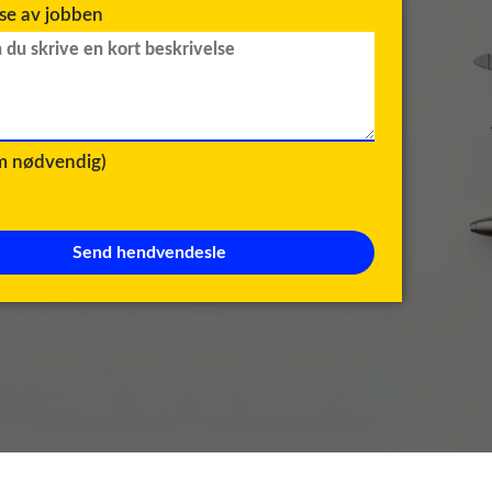
lse av jobben
om nødvendig)
Send hendvendesle