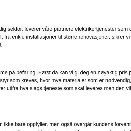
lig sektor, leverer våre partnere elektrikertjenester som 
ra enkle installasjoner til større renovasjoner, sikrer vi 
d.
me på befaring. Først da kan vi gi deg en nøyaktig pris 
utstyr som kreves, hvor mye materialer som er nødvendi
 utifra hva slags tjeneste som skal leveres men den vil
 som ikke bare oppfyller, men også overgår kundens forve