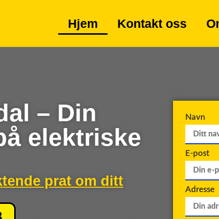
Hjem
Kontakt oss
O
dal – Din
Navn
på elektriske
E-post
ktende prat om ditt
Adresse
8