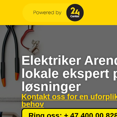
Elektriker Aren
lokale ekspert 
løsninger
Kontakt oss for en uforpli
behov
Ring oss: + 47 400 00 82