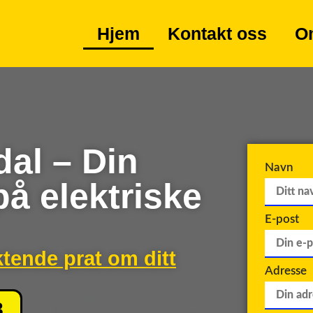
Hjem
Kontakt oss
O
dal – Din
Navn
på elektriske
E-post
ktende prat om ditt
Adresse
8