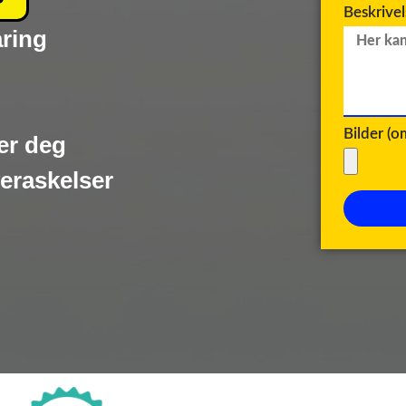
Beskrive
aring
Bilder (
er deg
veraskelser