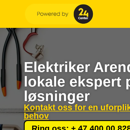
Elektriker Aren
lokale ekspert 
løsninger
Kontakt oss for en uforpli
behov
Ring oss: + 47 400 00 82