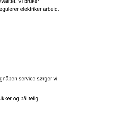
valitet. Vi bruker
gulerer elektriker arbeid.
øgnåpen service sørger vi
ikker og pålitelig