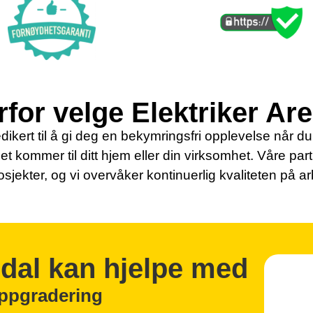
for velge Elektriker Ar
dikert til å gi deg en bekymringsfri opplevelse når du s
det kommer til ditt hjem eller din virksomhet. Våre par
osjekter, og vi overvåker kontinuerlig kvaliteten på a
ndal kan hjelpe med
oppgradering