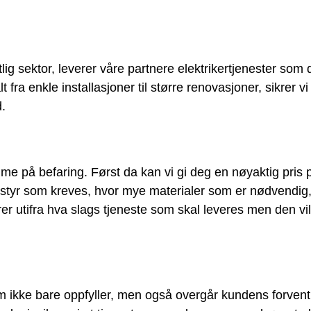
lig sektor, leverer våre partnere elektrikertjenester som 
ra enkle installasjoner til større renovasjoner, sikrer vi 
d.
me på befaring. Først da kan vi gi deg en nøyaktig pris 
utstyr som kreves, hvor mye materialer som er nødvendi
 utifra hva slags tjeneste som skal leveres men den vil
 som ikke bare oppfyller, men også overgår kundens forve