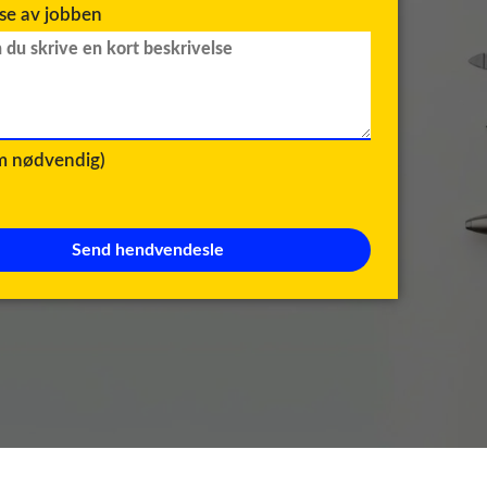
lse av jobben
om nødvendig)
Send hendvendesle