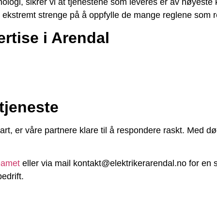
logi, sikrer vi at tjenestene som leveres er av høyeste k
r ekstremt strenge på å oppfylle de mange reglene som re
rtise i Arendal
tjeneste
bart, er våre partnere klare til å respondere raskt. Med d
eamet
eller via mail kontakt@elektrikerarendal.no for en s
edrift.