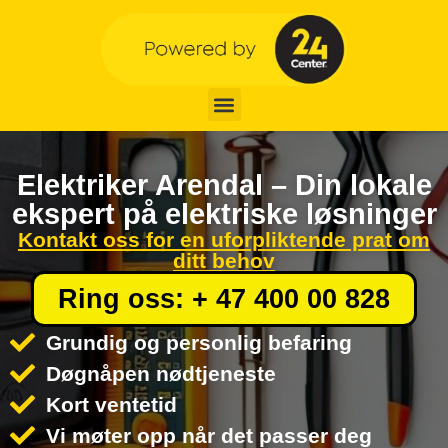
Elektriker Arendal – Din lokale
ekspert på elektriske løsninger
Kontakt oss for en uforpliktende prat om
ditt behov
Ring oss: + 47 400 00 828
Grundig og personlig befaring
Døgnåpen nødtjeneste
Kort ventetid
Vi møter opp når det passer deg