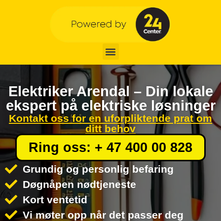
Elektriker Arendal – Din lokale
ekspert på elektriske løsninger
Kontakt oss for en uforpliktende prat om
ditt behov
Ring oss: + 47 400 00 828
Grundig og personlig befaring
Døgnåpen nødtjeneste
Kort ventetid
Vi møter opp når det passer deg