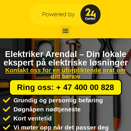
Elektriker Arendal – Din lokale
ekspert på elektriske løsninger
Kontakt oss for en uforpliktende prat om
ditt behov
Ring oss: + 47 400 00 828
Grundig og personlig befaring
Døgnåpen nødtjeneste
Kort ventetid
Vi møter opp når det passer deg