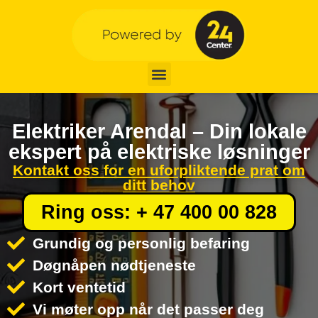
Elektriker Arendal – Din lokale
ekspert på elektriske løsninger
Kontakt oss for en uforpliktende prat om
ditt behov
Ring oss: + 47 400 00 828
Grundig og personlig befaring
Døgnåpen nødtjeneste
Kort ventetid
Vi møter opp når det passer deg