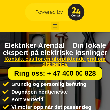
Elektriker Arendal – Din lokale
ekspert på elektriske løsninger
Kontakt oss for en uforpliktende prat om
ditt behov
Ring oss: + 47 400 00 828
Grundig og personlig befaring
Døgnåpen nødtjeneste
Kort ventetid
Vi møter opp når det passer deg