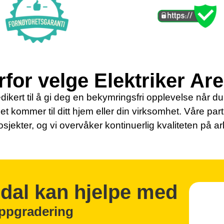
for velge Elektriker Ar
dikert til å gi deg en bekymringsfri opplevelse når du s
det kommer til ditt hjem eller din virksomhet. Våre par
osjekter, og vi overvåker kontinuerlig kvaliteten på a
ndal kan hjelpe med
oppgradering