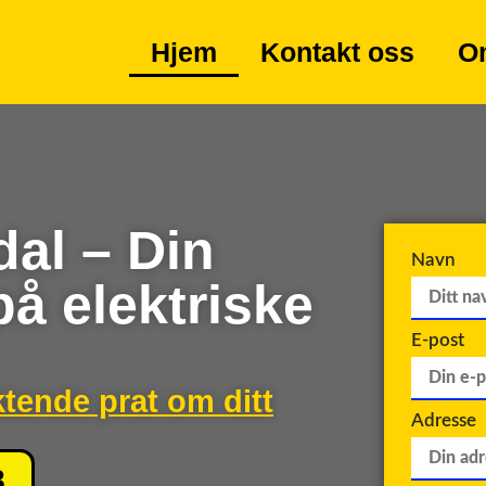
Hjem
Kontakt oss
O
dal – Din
Navn
på elektriske
E-post
ktende prat om ditt
Adresse
8