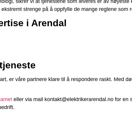
logi, sikrer vi at tjenestene som leveres er av høyeste k
r ekstremt strenge på å oppfylle de mange reglene som re
rtise i Arendal
tjeneste
bart, er våre partnere klare til å respondere raskt. Med d
eamet
eller via mail kontakt@elektrikerarendal.no for en s
edrift.