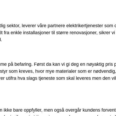
lig sektor, leverer våre partnere elektrikertjenester som 
ra enkle installasjoner til større renovasjoner, sikrer vi 
d.
me på befaring. Først da kan vi gi deg en nøyaktig pris 
utstyr som kreves, hvor mye materialer som er nødvendi
 utifra hva slags tjeneste som skal leveres men den vil
 som ikke bare oppfyller, men også overgår kundens forve