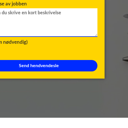
lse av jobben
om nødvendig)
Send hendvendesle