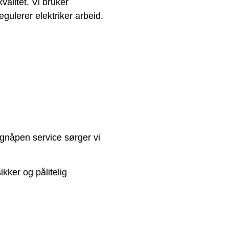
valitet. Vi bruker
gulerer elektriker arbeid.
øgnåpen service sørger vi
ikker og pålitelig