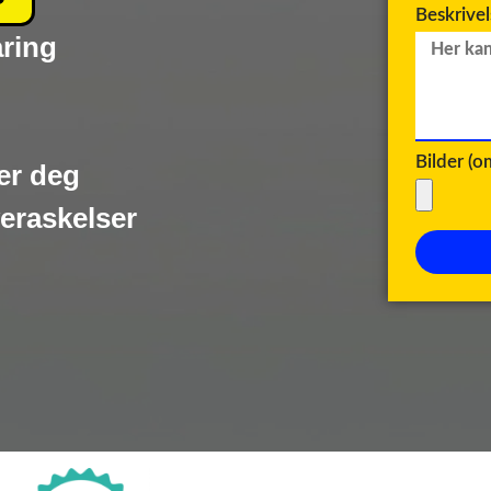
Beskrive
aring
Bilder (
er deg
veraskelser