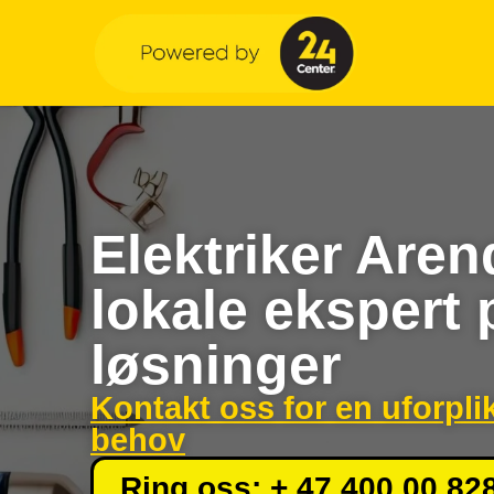
Elektriker Aren
lokale ekspert 
løsninger
Kontakt oss for en uforpli
behov
Ring oss: + 47 400 00 82