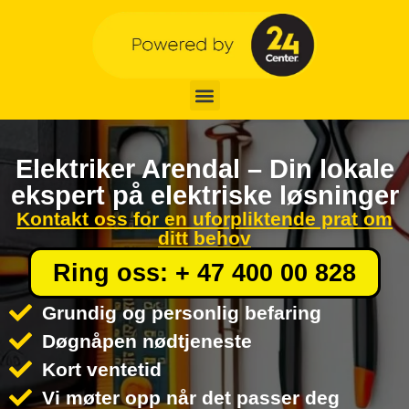
Elektriker Arendal – Din lokale
ekspert på elektriske løsninger
Kontakt oss for en uforpliktende prat om
ditt behov
Ring oss: + 47 400 00 828
Grundig og personlig befaring
Døgnåpen nødtjeneste
Kort ventetid
Vi møter opp når det passer deg