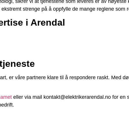
logi, sikrer vi at tjenestene som leveres er av høyeste k
r ekstremt strenge på å oppfylle de mange reglene som re
rtise i Arendal
tjeneste
bart, er våre partnere klare til å respondere raskt. Med d
eamet
eller via mail kontakt@elektrikerarendal.no for en s
edrift.