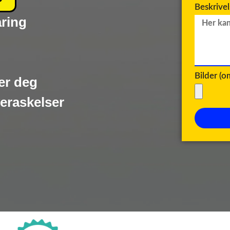
Beskrive
aring
Bilder (
er deg
veraskelser