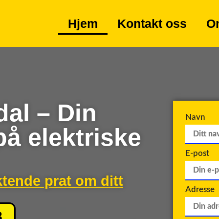
Hjem
Kontakt oss
O
dal – Din
Navn
på elektriske
E-post
ktende prat om ditt
Adresse
8