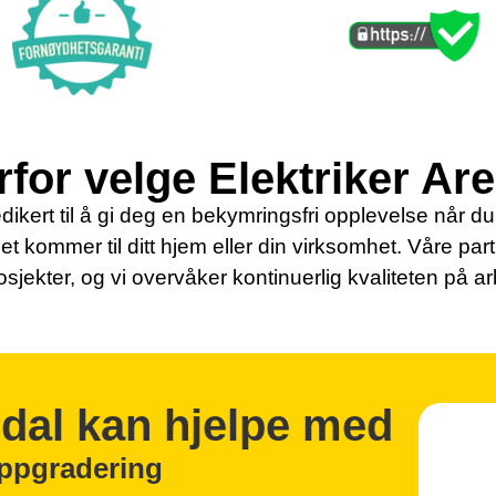
for velge Elektriker Ar
dikert til å gi deg en bekymringsfri opplevelse når du s
det kommer til ditt hjem eller din virksomhet. Våre par
osjekter, og vi overvåker kontinuerlig kvaliteten på a
ndal kan hjelpe med
oppgradering