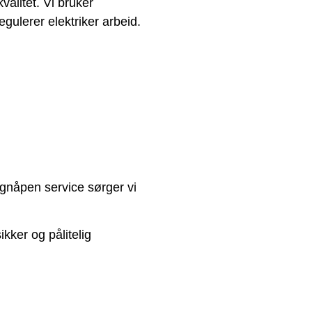
valitet. Vi bruker
gulerer elektriker arbeid.
øgnåpen service sørger vi
ikker og pålitelig