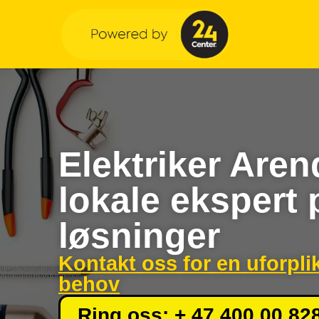
Elektriker Aren
lokale ekspert 
løsninger
Kontakt oss for en uforpli
behov
Ring oss: + 47 400 00 82