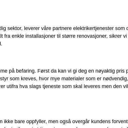
lig sektor, leverer våre partnere elektrikertjenester som 
ra enkle installasjoner til større renovasjoner, sikrer vi 
d.
me på befaring. Først da kan vi gi deg en nøyaktig pris 
utstyr som kreves, hvor mye materialer som er nødvendi
 utifra hva slags tjeneste som skal leveres men den vil
 som ikke bare oppfyller, men også overgår kundens forve