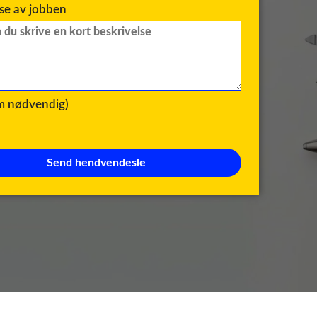
lse av jobben
om nødvendig)
Send hendvendesle